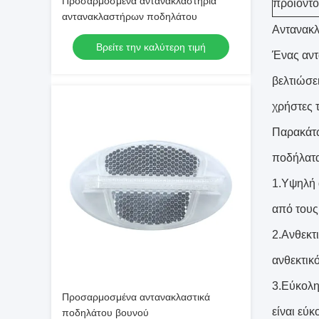
Προσαρμοσμένα αντανακλαστήρια
προϊόντο
αντανακλαστήρων ποδηλάτου
Αντανακλ
Βρείτε την καλύτερη τιμή
Ένας αντα
βελτιώσε
χρήστες 
Παρακάτω
ποδήλατα
1.Υψηλή 
από τους
2.Ανθεκτι
ανθεκτικ
3.Εύκολη
Προσαρμοσμένα αντανακλαστικά
είναι εύκ
ποδηλάτου βουνού