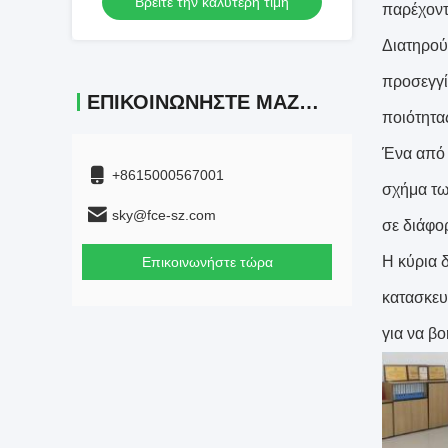
Βρείτε την καλύτερη τιμή
παρέχοντ
Διατηρού
προσεγγί
ΕΠΙΚΟΙΝΩΝΉΣΤΕ ΜΑΖΊ ΜΑΣ
ποιότητα
Ένα από 
+8615000567001
σχήμα τω
sky@fce-sz.com
σε διάφο
Η κύρια 
Επικοινωνήστε τώρα
κατασκευ
για να β