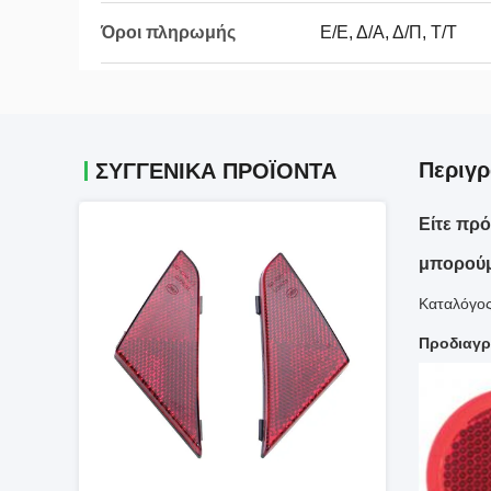
Όροι πληρωμής
Ε/Ε, Δ/Α, Δ/Π, Τ/Τ
Περιγρ
ΣΥΓΓΕΝΙΚΆ ΠΡΟΪΌΝΤΑ
Είτε πρ
μπορούμε
Καταλόγος
Προδιαγρ