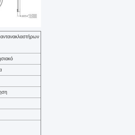
 αντανακλαστήρων
ησιακό
α
ηση