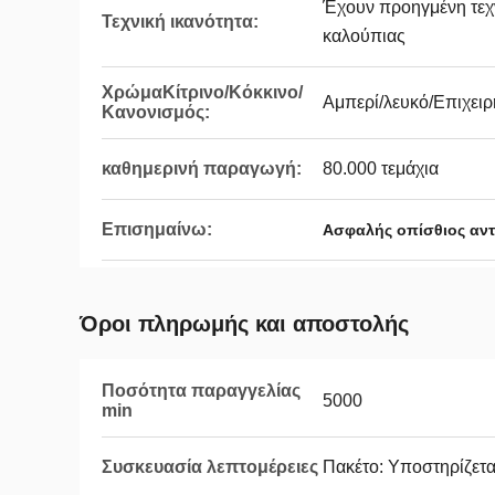
Έχουν προηγμένη τε
Τεχνική ικανότητα:
καλούπιας
ΧρώμαΚίτρινο/Κόκκινο/
Αμπερί/λευκό/Επιχει
Κανονισμός:
καθημερινή παραγωγή:
80.000 τεμάχια
Επισημαίνω:
Ασφαλής οπίσθιος αν
Όροι πληρωμής και αποστολής
Ποσότητα παραγγελίας
5000
min
Συσκευασία λεπτομέρειες
Πακέτο: Υποστηρίζετ