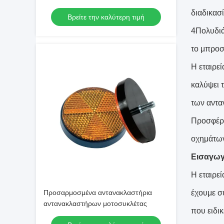
διαδικασί
Βρείτε την καλύτερη τιμή
4Πολυδιά
το μπροσ
Η εταιρε
καλύψει 
των αντα
Προσφέρο
οχημάτων
Εισαγωγή
Η εταιρε
Προσαρμοσμένα αντανακλαστήρια
έχουμε σ
αντανακλαστήρων μοτοσυκλέτας
που ειδι