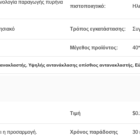
χνολογία παραγωγής πυρήνα
πιστοποιητικό:
Ηλ
ρησιακό
Τρόπος εγκατάστασης:
Συ
Μέγεθος προϊόντος:
40
,
,
τανακλαστής
Υψηλής αντανάκλασης οπίσθιος αντανακλαστής
Εύ
Τιμή
$0.
αι η προσαρμογή.
Χρόνος παράδοσης
30 